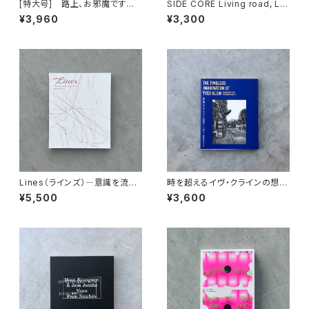
[特大号] 路上、お邪魔ですか？
SIDE CORE Living road, Liv
展覧会カタログ
ing space 展覧会カタログ
¥3,960
¥3,300
Lines（ラインズ）―意識を流れ
時を超えるイヴ・クラインの想像
に合わせる 展覧会カタログ
力―不確かさと非物質的なるも
¥5,500
¥3,600
の 展覧会カタログ