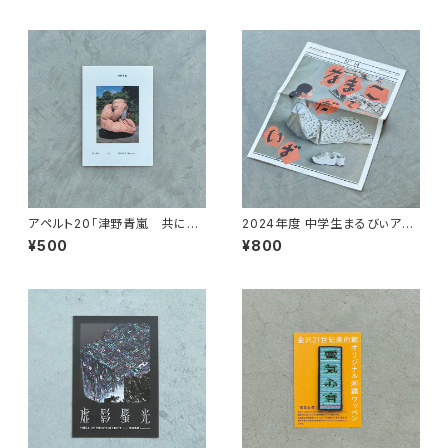
アペルト20「津野青嵐 共にあ
2024年度 中学生まるびぃアー
れない体」リーフレット
トスクール「考え方を考える」記
¥500
¥800
録集 「なまことだいず」