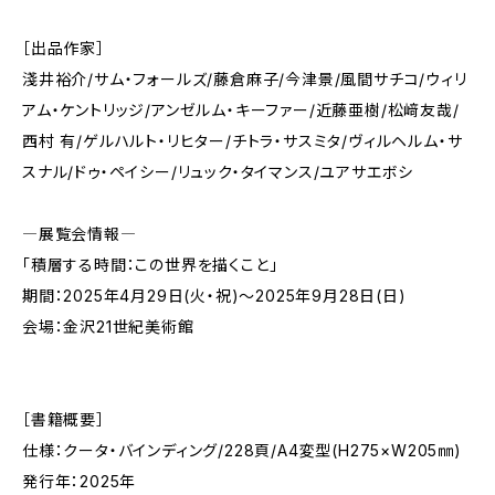
［出品作家］
淺井裕介/サム・フォールズ/藤倉麻子/今津景/風間サチコ/ウィリ
アム・ケントリッジ/アンゼルム・キーファー/近藤亜樹/松﨑友哉/
西村 有/ゲルハルト・リヒター/チトラ・サスミタ/ヴィルヘルム・サ
スナル/ドゥ・ペイシー/リュック・タイマンス/ユアサエボシ
―展覧会情報―
「積層する時間：この世界を描くこと」
期間：2025年4月29日(火・祝)～2025年9月28日(日)
会場：金沢21世紀美術館
［書籍概要］
仕様：クータ・バインディング/228頁/A4変型(H275×W205㎜)
発行年：2025年