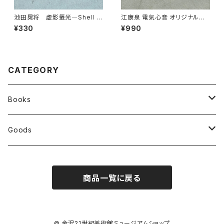
池田晃将 虚影蜃光―Shell o
江康泉 電気心音 オリジナル刺
f Phantom Light リーフレッ
繍ワッペン
¥330
¥990
ト
CATEGORY
Books
展覧会カタログ
Goods
オリジナルグッズ
商品一覧に戻る
アーティストグッズ
江康泉 電気心音
© 金沢21世紀美術館ミュージアムショップ