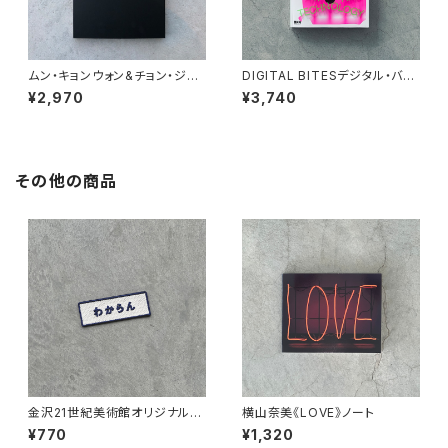
ムン・キョンウォン&チョン・ジュ
DIGITAL BITESデジタル・バイ
ンホ：どこにもない場所のこと
ツ アート＆テクノロジーの摂
¥2,970
¥3,740
展覧会カタログ
り方
その他の商品
金沢21世紀美術館オリジナル刺
横山奈美《LOVE》ノート
繍ワッペン
¥770
¥1,320