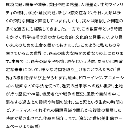
環境問題、紛争や戦争、貧困や経済格差、人種差別、性的マイノリ
ティの権利、移民・難民問題、新しい感染症など、今日、人類は多
くの深刻な問題と直面しています。しかし、我々は類似した問題の
多くを過去にも経験してきました。一方で、この数百年という時間
をかけて科学技術の進歩から社会的・文化的な発展まで、より良
い未来のための土台を築いてもきました。このように私たちの今
生きているこの世界は、過去の膨大な時間の重なりの上にありま
す。本展では、過去の歴史や記憶、現在という時間、あるいは未確
定な未来について、様々な時間を取り上げることで私たちの「世
界」の様相を浮かび上がらせます。絵画、ドローイング、アニメーシ
ョン、版画などの手法を使って、過去の出来事への鋭い批評、土地
が持つ歴史や神話、植民地化や戦争の歴史、風景や自然の中に
潜在する過去との接続や時間の流れ、生と死という生命の時間な
ど、アーティストそれぞれの問題意識や関心から複数の積層した
時間が描き出された作品を紹介します。（金沢21世紀美術館ホー
ムページより転載）