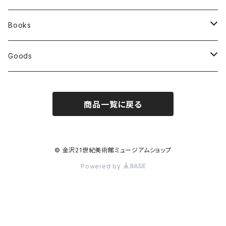
Books
展覧会カタログ
Goods
オリジナルグッズ
商品一覧に戻る
アーティストグッズ
江康泉 電気心音
© 金沢21世紀美術館ミュージアムショップ
Powered by
路上、お邪魔ですか？