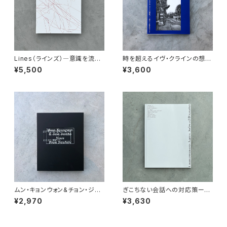
Lines（ラインズ）―意識を流れ
時を超えるイヴ・クラインの想像
に合わせる 展覧会カタログ
力―不確かさと非物質的なるも
¥5,500
¥3,600
の 展覧会カタログ
ムン・キョンウォン&チョン・ジュ
ぎこちない会話への対応策ー第
ンホ：どこにもない場所のこと
三波フェミニズムの視点で 展
¥2,970
¥3,630
展覧会カタログ
覧会カタログ