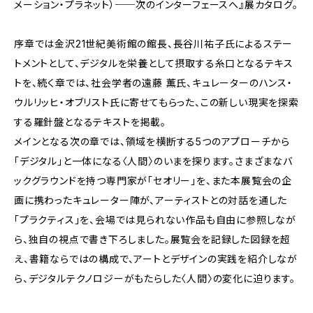
メーション・プラネット）──次のインターフェースへ』展カタログ。
序章では金沢21世紀美術館の館長、長谷川祐子氏によるステー
トメントとして、デジタルを栄養として摂取する糸口となるテキス
トを、続く章では、社会学者の遠藤 薫氏、キュレーターのハンス・
ウルリッヒ・オブリスト氏に寄せてもらった、この新しい現実を探索
する羅針盤となるテキストを掲載。
メインとなる次の章では、領域を横断する5つのアプローチから
「デジタル」と一体になる〈人間〉のいまを探ります。さまざまなバ
ックグラウンドを持つ専門家が「セオリー」を、また本展覧会の企
画に携わったキュレーター陣が、アーティストとの対話を通した
「プラクティス」を、会場では見られない作品も自由に参照しなが
ら、独自の視点で書き下ろしました。展覧会を記録した図録を超
え、書籍ならではの構成で、アートとデザインの実践を紹介しなが
ら、デジタルテクノロジーがもたらした〈人間〉の変化に迫ります。