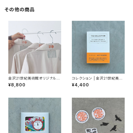
その他の商品
金沢21世紀美術館オリジナル実
コレクション | 金沢21世紀美術
習着
館〈第3版〉
¥8,800
¥4,400