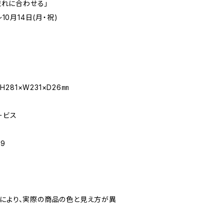
を流れに合わせる」
10月14日(月・祝)
H281×W231×D26㎜
ービス
-9
境により、実際の商品の色と見え方が異