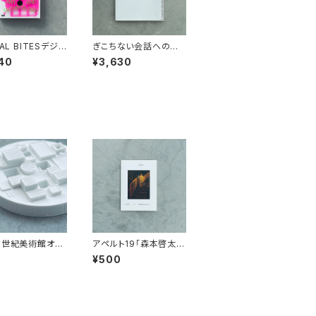
TAL BITESデジタ
ぎこちない会話への対
イツ アート＆テ
応策ー第三波フェミニ
40
¥3,630
ジーの摂り方
ズムの視点で 展覧会
カタログ
1世紀美術館オリ
アペルト19「森本啓太
消しゴム
what has escaped u
0
¥500
s」リーフレット