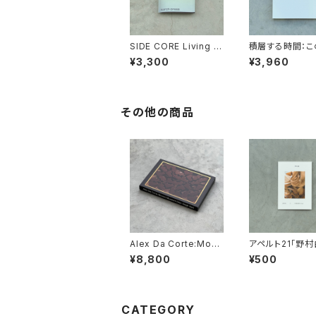
SIDE CORE Living ro
積層する時間：こ
ad, Living space
を描くこと 展覧
¥3,300
¥3,960
展覧会カタログ
ログ
その他の商品
Alex Da Corte:Mous
アペルト21「野
e Museum(Van Gog
黄金の川」リーフ
¥8,800
¥500
h Ear) (Japanese Ed
ition)
CATEGORY