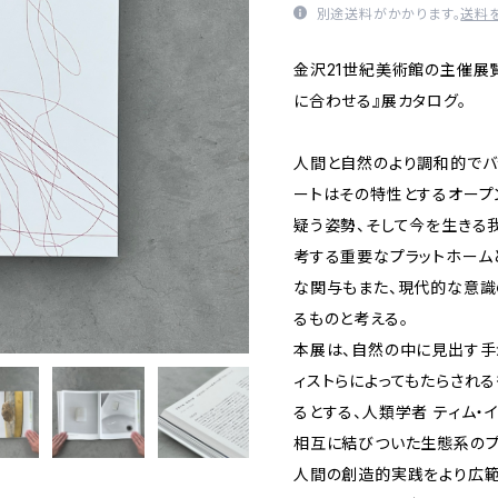
別途送料がかかります。
送料
金沢21世紀美術館の主催展覧
に合わせる』展カタログ。
人間と自然のより調和的でバ
ートはその特性とするオープ
疑う姿勢、そして今を生きる
考する重要なプラットホーム
な関与もまた、現代的な意識
るものと考える。
本展は、自然の中に見出す手
ィストらによってもたらされ
るとする、人類学者 ティム・
相互に結びついた生態系のプ
人間の創造的実践をより広範