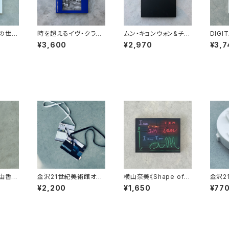
の世界
時を超えるイヴ・クライ
ムン・キョンウォン&チョ
DIGI
会カタ
ンの想像力―不確かさ
ン・ジュンホ：どこにも
ル・バ
¥3,600
¥2,970
¥3,7
と非物質的なるもの
ない場所のこと 展覧
クノロ
展覧会カタログ
会カタログ
村由香
金沢21世紀美術館オリ
横山奈美《Shape of Y
金沢2
レット
ジナルサコッシュ
our Words》ノート
ジナル
¥2,200
¥1,650
¥77